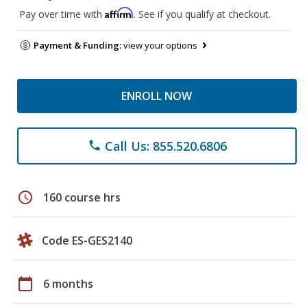
Affirm
Pay over time with
. See if you qualify at checkout.
Payment & Funding:
view your options
ENROLL NOW
Call Us: 855.520.6806
phone
schedule
160 course hrs
Code ES-GES2140
calendar_today
6 months