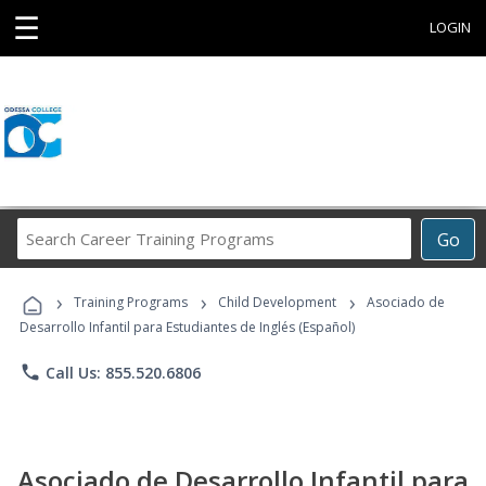
☰
LOGIN
Search
Go
Career
Training
›
›
›
Programs
Training Programs
Child Development
Asociado de
Desarrollo Infantil para Estudiantes de Inglés (Español)
phone
Call Us: 855.520.6806
Asociado de Desarrollo Infantil para