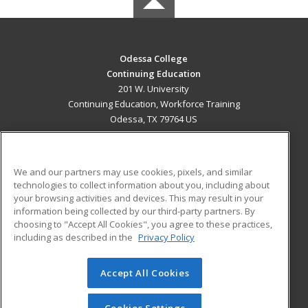
Odessa College
Continuing Education
201 W. University
Continuing Education, Workforce Training
Odessa, TX 79764 US
MAIN CONTENT
Career Training
We and our partners may use cookies, pixels, and similar
technologies to collect information about you, including about
ADDITIONAL RESOURCES
your browsing activities and devices. This may result in your
information being collected by our third-party partners. By
Military
Student Blog
choosing to "Accept All Cookies", you agree to these practices,
Financial Assistance
including as described in the
Privacy Policy
Help
Accept All Cookies
© 2026 ed2go, a division of Cengage Learning. All rights
reserved. The material on this site cannot be reproduced or
redistributed unless you have obtained prior written
Cookies Settings