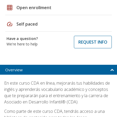
grid_on
Open enrollment
speed
Self paced
Have a question?
REQUEST INFO
We're here to help
Overview
En este curso CDA en línea, mejorarás tus habilidades de
inglés y aprenderás vocabulario académico y conceptos
que te prepararán para el entrenamiento y la carrera de
Asociado en Desarrollo Infantil® (CDA).
Como parte de este curso CDA, tendrás acceso a una