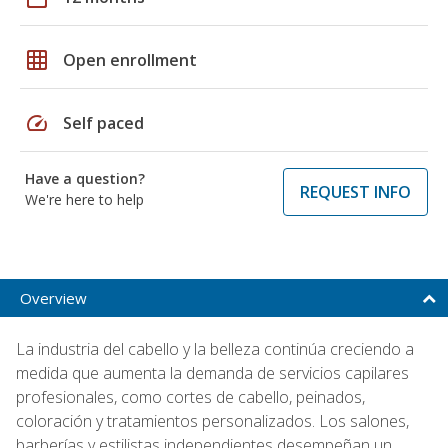
grid_on
Open enrollment
speed
Self paced
Have a question?
REQUEST INFO
We're here to help
Overview
La industria del cabello y la belleza continúa creciendo a
medida que aumenta la demanda de servicios capilares
profesionales, como cortes de cabello, peinados,
coloración y tratamientos personalizados. Los salones,
barberías y estilistas independientes desempeñan un