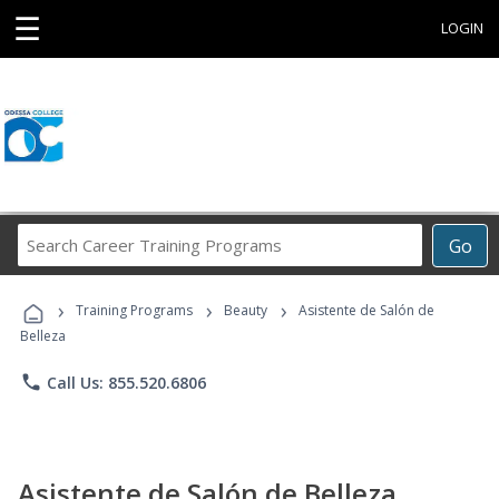
☰
LOGIN
Search
Go
Career
Training
›
›
›
Programs
Training Programs
Beauty
Asistente de Salón de
Belleza
phone
Call Us: 855.520.6806
Asistente de Salón de Belleza