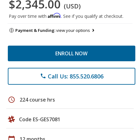
$2,345.00
(USD)
Affirm
Pay over time with
. See if you qualify at checkout.
Payment & Funding:
view your options
ENROLL NOW
Call Us: 855.520.6806
phone
schedule
224 course hrs
Code ES-GES7081
calendar_today
12 months