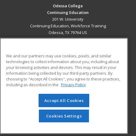
Odessa College
Continuing Education
201 W. University
Continuing Education, Workforce Training
Odessa, TX 79764 US
MAIN CONTENT
Career Training
We and our partners may use cookies, pixels, and similar
technologies to collect information about you, including about
ADDITIONAL RESOURCES
your browsing activities and devices. This may result in your
information being collected by our third-party partners. By
Military
Student Blog
choosing to "Accept All Cookies", you agree to these practices,
Financial Assistance
including as described in the
Privacy Policy
Help
Accept All Cookies
© 2026 ed2go, a division of Cengage Learning. All rights
reserved. The material on this site cannot be reproduced or
redistributed unless you have obtained prior written
Cookies Settings
permission from Cengage Learning.
Privacy Policy